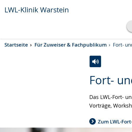
LWL-Klinik Warstein
Transkript anzeigen
Startseite
Für Zuweiser & Fachpublikum
Fort- un
Abspielen
Pausieren
Zur
Aktiviere
Ein
Fort- u
Leichten
Audio-
Video
Sprache
Unterstützung.
in
wechseln.
Deutscher
Das LWL-Fort- un
Gebärdensprach
Vorträge, Works
wird
Zum LWL-Fort
angezeigt.