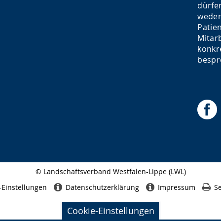
dürfe
weder
Patie
Mitar
konkr
bespr
© Landschaftsverband Westfalen-Lippe (LWL)
Seitenabschluss
-Einstellungen
Datenschutzerklärung
Impressum
Se
Cookie-Einstellungen