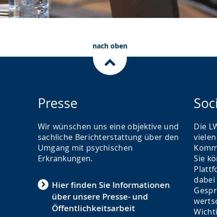
nach oben
Presse
Soc
Wir wünschen uns eine objektive und
Die L
sachliche Berichterstattung über den
viele
Umgang mit psychischen
Kommu
Erkrankungen.
Sie k
Platt
dabei
Hier finden Sie Informationen
Gespr
über unsere Presse- und
werts
Öffentlichkeitsarbeit
Wicht