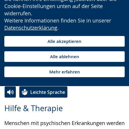
Cookie-Einstellungen unten auf der Seite
widerrufen.
Weitere Informationen finden Sie in unserer
Datenschutzerklärung
.
Alle akzeptieren
Alle ablehnen
Mehr erfahren
Leichte Sprache
Zur
Aktiviere
Ein
Hilfe & Therapie
Leichten
Audio-
Video
Sprache
Unterstützung.
in
Menschen mit psychischen Erkrankungen werden
wechseln.
Deutscher