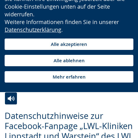
Cookie-Einstellungen unten auf der Seite
widerrufen.
Weitere Informationen finden Sie in unserer
Datenschutzerklärung
.
Alle akzeptieren
Alle ablehnen
Mehr erfahren
Zur
Aktiviere
Ein
Datenschutzhinweise zur
Leichten
Audio-
Video
Facebook-Fanpage „LWL-Kliniken
Sprache
Unterstützung.
in
Lippstadt und Warstein“ des LWL
wechseln.
Deutscher