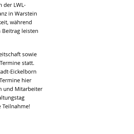
en der LWL-
anz in Warstein
keit, während
 Beitrag leisten
eitschaft sowie
Termine statt.
adt-Eickelborn
Termine hier
en und Mitarbeiter
altungstag
e Teilnahme!