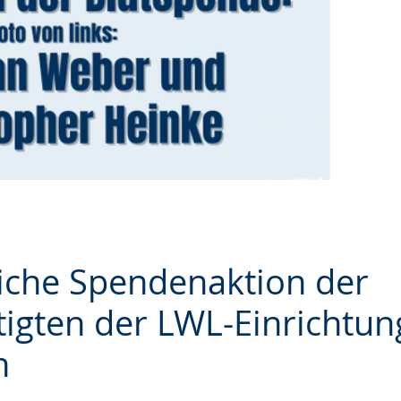
eiche Spendenaktion der
tigten der LWL-Einrichtu
n
e