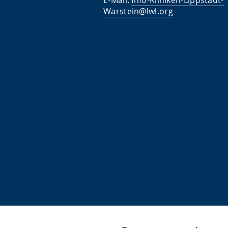
E-Mail:
Info-Kliniken-Lippstadt-
Warstein@lwl.org