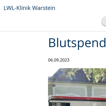
LWL-Klinik Warstein
Transkript anzeigen
Abspielen
Pausieren
Blutspen
06.09.2023