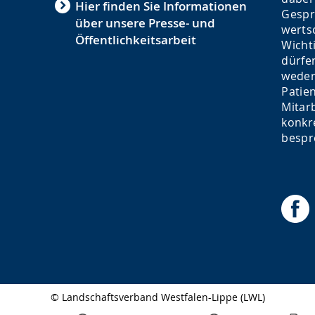
Hier finden Sie Informationen
Gespr
über unsere Presse- und
werts
Öffentlichkeitsarbeit
Wicht
dürfe
weder
Patie
Mitar
konkr
bespr
© Landschaftsverband Westfalen-Lippe (LWL)
Seitenabschluss