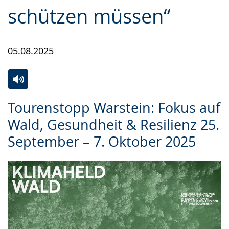
schützen müssen“
05.08.2025
Zur
Aktiviere
Ein
Tourenstopp Warstein: Fokus auf
Leichten
Audio-
Video
Wald, Gesundheit & Resilienz 25.
Sprache
Unterstützung.
in
September – 7. Oktober 2025
wechseln.
Deutscher
Gebärdensprache
wird
angezeigt.