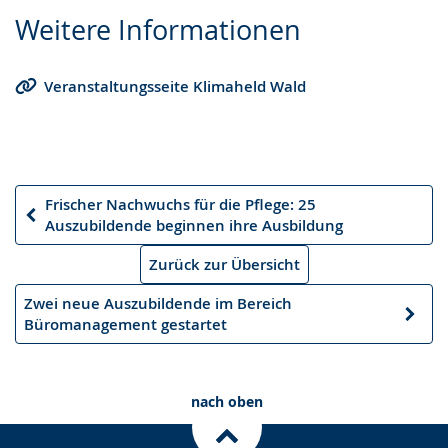
Zur
Aktiviere
Ein
Weitere Informationen
Leichten
Audio-
Video
Sprache
Unterstützung.
in
Veranstaltungsseite Klimaheld Wald
wechseln.
Deutscher
Gebärdensprache
wird
angezeigt.
Frischer Nachwuchs für die Pflege: 25
Vorheriger
Auszubildende beginnen ihre Ausbildung
Artikel
Zurück zur Übersicht
Zwei neue Auszubildende im Bereich
Nächster
Büromanagement gestartet
Artikel
nach oben