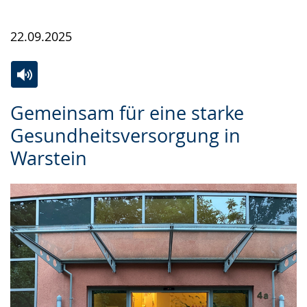
22.09.2025
Zur
Aktiviere
Ein
Gemeinsam für eine starke
Leichten
Audio-
Video
Gesundheitsversorgung in
Sprache
Unterstützung.
in
Warstein
wechseln.
Deutscher
Gebärdensprache
wird
angezeigt.