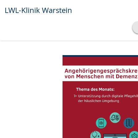
LWL-Klinik Warstein
Transkript anzeigen
Abspielen
Pausieren